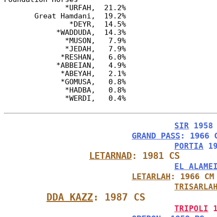
              *URFAH,  21.2%

       Great Hamdani,  19.2%

               *DEYR,  14.5%

            *WADDUDA,  14.3%

              *MUSON,   7.9%

              *JEDAH,   7.9%

             *RESHAN,   6.0%

            *ABBEIAN,   4.9%

             *ABEYAH,   2.1%

             *GOMUSA,   0.8%

              *HADBA,   0.8%

SIR
 1958
GRAND PASS
: 1966 
PORTIA
 1
LETARNAD
: 1981 CS
EL ALAME
LETARLAH
: 1966 CM
TRISARLA
DDA KAZZ
: 1987 CS
TRIPOLI
 