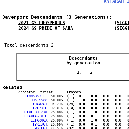
ANTARAH
 
Davenport Descendants (3 Generations):
2021 GS PHOSPHORUS
                   (
SIGG
2024 GS PRIDE OF SAHA
                (
SIGG
Total descendants 2
Descendants

 by generation 
Related
	Ancestor: Percent	Crosses

CINNABAR CF
: 50.00%	( 1)  0:1   0:0   0:0   0:0   0:0  { 0:0 }

DDA KAZZ
: 50.00%	( 1)  1:0   0:0   0:0   0:0   0:0  { 0:0 }

*HAMRAH
: 34.23%	(74)  0:0   0:0   0:0   0:0   0:0  {38:36}

TRIPOLI
: 32.81%	( 9)  0:0   0:0   0:0   1:1   4:2  { 0:1 }

BINT OBERON
: 25.00%	( 1)  0:0   1:0   0:0   0:0   0:0  { 0:0 }

PLANTAGENET
: 25.00%	( 1)  0:0   0:1   0:0   0:0   0:0  { 0:0 }

LETARNAD
: 25.00%	( 1)  0:0   1:0   0:0   0:0   0:0  { 0:0 }

TYREBAH
: 25.00%	( 1)  0:0   0:1   0:0   0:0   0:0  { 0:0 }

MOLIAH
: 24.51%	(37)  0:0   0:0   0:0   0:0   0:1  {19:17}
