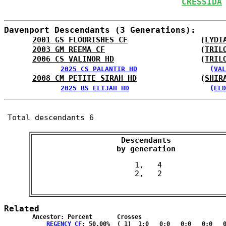
CRESSIDA
Davenport Descendants (3 Generations):
2001 GS FLOURISHES CF
                (
LYDI
2003 GM REEMA CF
                     (
TRIL
2006 CS VALINOR HD
                   (
TRIL
2025 CS PALANTIR HD
                  (
VAL
2008 CM PETITE SIRAH HD
              (
SHIR
2025 BS ELIJAH HD
                    (
ELD
Total descendants 6
Descendants

 by generation 
 1,   4

Related
	Ancestor: Percent	Crosses

REGENCY CF
: 50.00%	( 1)  1:0   0:0   0:0   0:0   0:0  { 0:0 }
