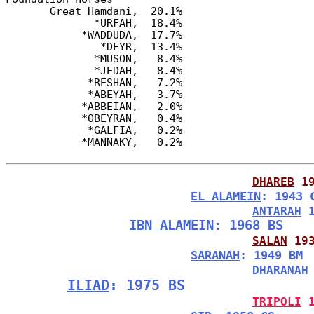
       Great Hamdani,  20.1%

              *URFAH,  18.4%

            *WADDUDA,  17.7%

               *DEYR,  13.4%

              *MUSON,   8.4%

              *JEDAH,   8.4%

             *RESHAN,   7.2%

             *ABEYAH,   3.7%

            *ABBEIAN,   2.0%

            *OBEYRAN,   0.4%

             *GALFIA,   0.2%

DHAREB
 1
EL ALAMEIN
: 1943 
ANTARAH
 
IBN ALAMEIN
: 1968 BS
SALAN
 19
SARANAH
: 1949 BM
DHARANAH
ILIAD
: 1975 BS
TRIPOLI
 