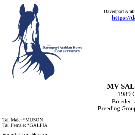
Davenport Arabi
https://
MV SA
1989 
Breeder:
Breeding Grou
Tail Male: *MUSON
Tail Female: *GALFIA
Foundation Horses
