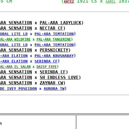
45 CM                 
(
 1921 CS x 
 193
ANTEZ
GAMIL
ARA SENSATION
 x 
PAL-ARA LADYLUCK
)
ARA SENSATION
 x 
NECTAR CF
)
URAL LITE LD
 x 
PAL-ARA TEMTATION
)
PAL-ARA WILDFIRE
 x 
PAL-ARA TANGERINE
)
URAL LITE LD
 x 
PAL-ARA TEMTATION
)
ARA SENSATION
 x 
PERSNICKETY
)
-ARA ELATION
 x 
PAL-ARA KRUSHABAY
)
-ARA ELATION
 x 
SERINDA CF
)
PAL-ARA EL SALAN
 x 
DAISY FAYE
)
ARA SENSATION
 x 
SERINDA CF
)
ARA SENSATION
 x 
SH ENDLESS LOVE
)
ARA SENSATION
 x 
ZAYNAH CW
)
DE IVEY POSEIDON
 x 
AURORA TW
)
n 