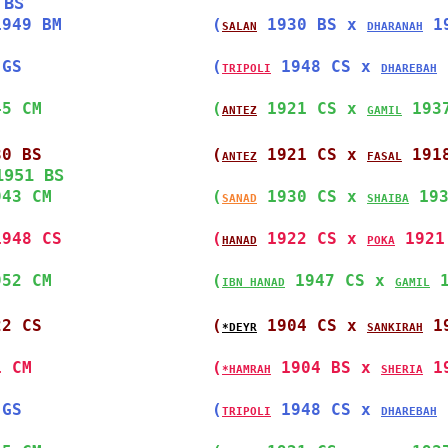
 BS
1949 BM               
(
 1930 BS x 
 1
SALAN
DHARANAH
 GS                   
(
 1948 CS x 
 
TRIPOLI
DHAREBAH
45 CM                 
(
 1921 CS x 
 193
ANTEZ
GAMIL
30 BS                 
(
 1921 CS x 
 191
ANTEZ
FASAL
1951 BS
943 CM                
(
 1930 CS x 
 19
SANAD
SHAIBA
1948 CS               
(
 1922 CS x 
 1921
HANAD
POKA
952 CM                
(
 1947 CS x 
 
IBN HANAD
GAMIL
22 CS                 
(
 1904 CS x 
 1
*DEYR
SANKIRAH
1 CM                  
(
 1904 BS x 
 1
*HAMRAH
SHERIA
 GS                   
(
 1948 CS x 
 
TRIPOLI
DHAREBAH