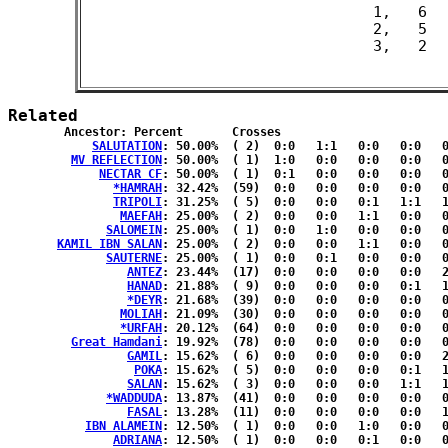
 1,   6

 2,   5

Related
	Ancestor: Percent	Crosses

SALUTATION
: 50.00%	( 2)  0:0   1:1   0:0   0:0   0:0  { 0:0 }

MV REFLECTION
: 50.00%	( 1)  1:0   0:0   0:0   0:0   0:0  { 0:0 }

NECTAR CF
: 50.00%	( 1)  0:1   0:0   0:0   0:0   0:0  { 0:0 }

*HAMRAH
: 32.42%	(59)  0:0   0:0   0:0   0:0   0:1  {32:26}

TRIPOLI
: 31.25%	( 5)  0:0   0:0   0:1   1:1   1:1  { 0:0 }

MAEFAH
: 25.00%	( 2)  0:0   0:0   1:1   0:0   0:0  { 0:0 }

SALOMEIN
: 25.00%	( 1)  0:0   1:0   0:0   0:0   0:0  { 0:0 }

KAMIL IBN SALAN
: 25.00%	( 2)  0:0   0:0   1:1   0:0   0:0  { 0:0 }

SAUTERNE
: 25.00%	( 1)  0:0   0:1   0:0   0:0   0:0  { 0:0 }

ANTEZ
: 23.44%	(17)  0:0   0:0   0:0   0:0   2:2  { 8:5 }

HANAD
: 21.88%	( 9)  0:0   0:0   0:0   0:1   1:1  { 3:3 }

*DEYR
: 21.68%	(39)  0:0   0:0   0:0   0:0   0:1  {21:17}

MOLIAH
: 21.09%	(30)  0:0   0:0   0:0   0:0   0:0  {17:13}

*URFAH
: 20.12%	(64)  0:0   0:0   0:0   0:0   0:0  {34:30}

Great Hamdani
: 19.92%	(78)  0:0   0:0   0:0   0:0   0:0  {43:35}

GAMIL
: 15.62%	( 6)  0:0   0:0   0:0   0:0   2:2  { 1:1 }

POKA
: 15.62%	( 5)  0:0   0:0   0:0   0:1   1:1  { 1:1 }

SALAN
: 15.62%	( 3)  0:0   0:0   0:0   1:1   1:0  { 0:0 }

*WADDUDA
: 13.87%	(41)  0:0   0:0   0:0   0:0   0:0  {23:18}

FASAL
: 13.28%	(11)  0:0   0:0   0:0   0:0   1:1  { 5:4 }

IBN ALAMEIN
: 12.50%	( 1)  0:0   0:0   1:0   0:0   0:0  { 0:0 }

ADRIANA
: 12.50%	( 1)  0:0   0:0   0:1   0:0   0:0  { 0:0 }
