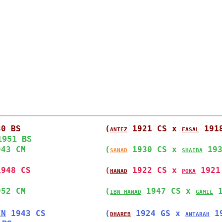
30 BS                 
(
 1921 CS x 
 191
ANTEZ
FASAL
1951 BS
943 CM                
(
 1930 CS x 
 19
SANAD
SHAIBA
1948 CS               
(
 1922 CS x 
 1921
HANAD
POKA
952 CM                
(
 1947 CS x 
 
IBN HANAD
GAMIL
IN
 1943 CS            
(
 1924 GS x 
 1
DHAREB
ANTARAH