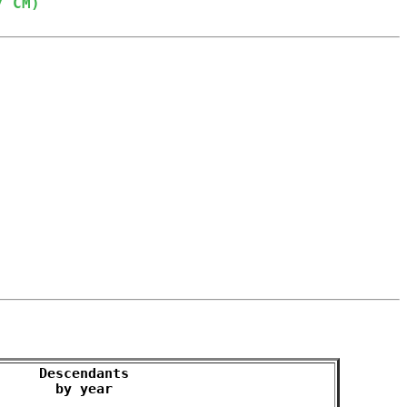
7 CM)
Descendants

by year