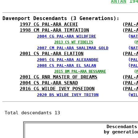
ANTAN
 19
Davenport Descendants (3 Generations):
1997 CG PAL-ARA ACEHI
                (
PAL-
1998 CM PAL-ARA TEMTATION
            (
PAL-
2004 CG PAL-ARA WILDFIRE
             (
NAT
2013 CS WT FIDELIS
                   (
2007 CM PAL-ARA SHALIMAR GOLD
        (
NAT
2001 CS PAL-ARA ELATION
              (
PAL-
2005 CG PAL-ARA ALEXANDRE
            (
PAL
2008 CS PAL-ARA EL SALAN
             (
PAL
2015 BM PAL-ARA BESSAMAE
             (
2001 CG RNR MASTER OF DREAMS
         (
PAL-
2004 CS PAL-ARA SENAD
                (
PAL-
2016 CG WILDE IVEY POSEIDON
          (
PAL-
2020 BS WILDE IVEY TRITON
            (
WIL
Total descendants 13
Descendants

 by generatio