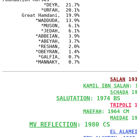
               *DEYR,  21.7%

              *URFAH,  20.1%

       Great Hamdani,  19.9%

            *WADDUDA,  13.9%

              *MUSON,   6.1%

              *JEDAH,   6.1%

            *ABBEIAN,   3.9%

             *ABEYAH,   3.7%

             *RESHAN,   2.0%

            *OBEYRAN,   1.4%

             *GALFIA,   0.7%

SALAN
 19
KAMIL IBN SALAN
: 
SCHADA
 1
SALUTATION
: 1974 BS
TRIPOLI
 
MAEFAH
: 1964 CM
MAEDAE
 1
MV REFLECTION
: 1980 CS
EL ALAME