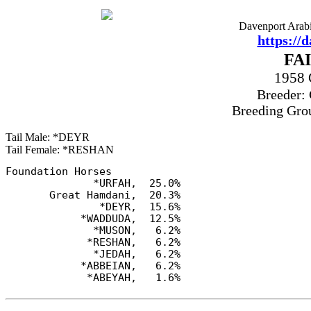
Davenport Arabi
https://
FA
1958
Breeder: 
Breeding Grou
Tail Male: *DEYR
Tail Female: *RESHAN
Foundation Horses

              *URFAH,  25.0%

       Great Hamdani,  20.3%

               *DEYR,  15.6%

            *WADDUDA,  12.5%

              *MUSON,   6.2%

             *RESHAN,   6.2%

              *JEDAH,   6.2%

            *ABBEIAN,   6.2%
