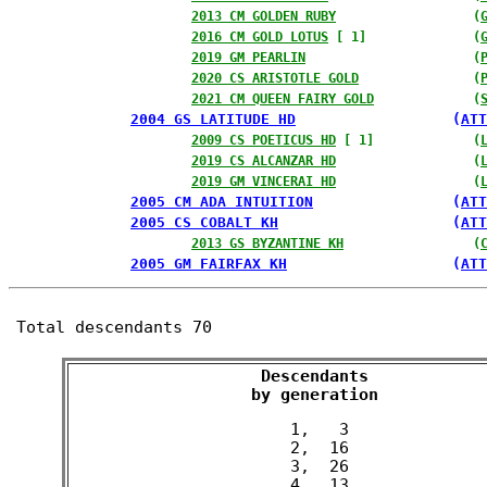
2013 CM GOLDEN RUBY
                  (
2016 CM GOLD LOTUS
 [ 1]              (
2019 GM PEARLIN
                      (
2020 CS ARISTOTLE GOLD
               (
2021 CM QUEEN FAIRY GOLD
             (
2004 GS LATITUDE HD
                  (
ATT
2009 CS POETICUS HD
 [ 1]             (
2019 CS ALCANZAR HD
                  (
2019 GM VINCERAI HD
                  (
2005 CM ADA INTUITION
                (
ATT
2005 CS COBALT KH
                    (
ATT
2013 GS BYZANTINE KH
                 (
2005 GM FAIRFAX KH
                   (
ATT
Total descendants 70
Descendants

 by generation 
 1,   3

 2,  16

 3,  26

 4,  13
