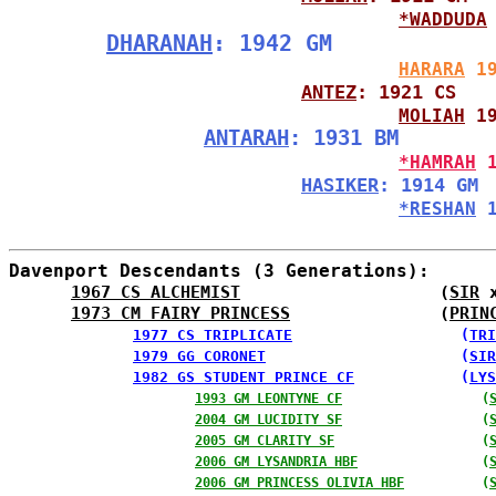
*WADDUDA
DHARANAH
: 1942 GM
HARARA
 1
ANTEZ
: 1921 CS
MOLIAH
 1
ANTARAH
: 1931 BM
*HAMRAH
 
HASIKER
: 1914 GM
*RESHAN
 
Davenport Descendants (3 Generations):
1967 CS ALCHEMIST
                    (
SIR
 
1973 CM FAIRY PRINCESS
               (
PRIN
1977 CS TRIPLICATE
                   (
TRI
1979 GG CORONET
                      (
SIR
1982 GS STUDENT PRINCE CF
            (
LYS
1993 GM LEONTYNE CF
                  (
2004 GM LUCIDITY SF
                  (
2005 GM CLARITY SF
                   (
2006 GM LYSANDRIA HBF
                (
2006 GM PRINCESS OLIVIA HBF
          (