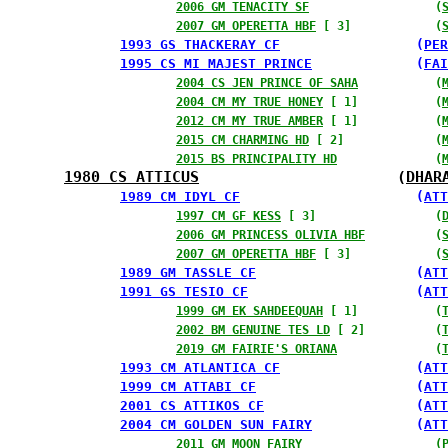
2006 GM TENACITY SF
                  (
2007 GM OPERETTA HBF
 [ 3]            (
1993 GS THACKERAY CF
                 (
PER
1995 CS MI MAJEST PRINCE
             (
FAI
2004 CS JEN PRINCE OF SAHA
           (
2004 CM MY TRUE HONEY
 [ 1]           (
2012 CM MY TRUE AMBER
 [ 1]           (
2015 CM CHARMING HD
 [ 2]             (
2015 BS PRINCIPALITY HD
              (
1980 CS ATTICUS
                      (
DHAR
1989 CM IDYL CF
                      (
ATT
1997 CM GF KESS
 [ 3]                 (
2006 GM PRINCESS OLIVIA HBF
          (
2007 GM OPERETTA HBF
 [ 3]            (
1989 GM TASSLE CF
                    (
ATT
1991 GS TESIO CF
                     (
ATT
1999 GM EK SAHDEEQUAH
 [ 1]           (
2002 BM GENUINE TES LD
 [ 2]          (
2019 GM FAIRIE'S ORIANA
              (
1993 CM ATLANTICA CF
                 (
ATT
1999 CM ATTABI CF
                    (
ATT
2001 CS ATTIKOS CF
                   (
ATT
2004 CM GOLDEN SUN FAIRY
             (
ATT
2011 GM MOON FAIRY
                   (