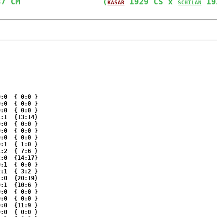
37 CM                 
(
 1929 CS x 
 19
KASAR
SCHILAN