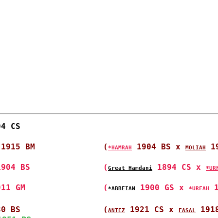
04 CS                 
 1915 BM              
(
 1904 BS x 
 1
*HAMRAH
MOLIAH
1904 BS               
(
 1894 CS x 
Great Hamdani
*UR
911 GM                
(
 1900 GS x 
 
*ABBEIAN
*URFAH
30 BS                 
(
 1921 CS x 
 191
ANTEZ
FASAL