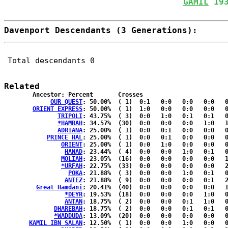
GAMIL
 19
Davenport Descendants (3 Generations):
Total descendants 0
Related
	Ancestor: Percent	Crosses

OUR QUEST
: 50.00%	( 1)  0:1   0:0   0:0   0:0   0:0  { 0:0 }

ORIENT EXPRESS
: 50.00%	( 1)  1:0   0:0   0:0   0:0   0:0  { 0:0 }

TRIPOLI
: 43.75%	( 3)  0:0   1:0   0:1   0:1   0:0  { 0:0 }

*HAMRAH
: 34.57%	(30)  0:0   0:0   0:0   1:0   1:1  {13:14}

ADRIANA
: 25.00%	( 1)  0:0   0:1   0:0   0:0   0:0  { 0:0 }

PRINCE HAL
: 25.00%	( 1)  0:0   0:1   0:0   0:0   0:0  { 0:0 }

ORIENT
: 25.00%	( 1)  0:0   1:0   0:0   0:0   0:0  { 0:0 }

HANAD
: 23.44%	( 4)  0:0   0:0   1:0   0:1   0:1  { 1:0 }

MOLIAH
: 23.05%	(16)  0:0   0:0   0:0   0:0   1:2  { 7:6 }

*URFAH
: 22.75%	(33)  0:0   0:0   0:0   0:0   2:0  {14:17}

POKA
: 21.88%	( 3)  0:0   0:0   1:0   0:1   0:1  { 0:0 }

ANTEZ
: 21.88%	( 9)  0:0   0:0   0:0   0:1   2:1  { 3:2 }

Great Hamdani
: 20.41%	(40)  0:0   0:0   0:0   0:0   1:0  {20:19}

*DEYR
: 19.53%	(18)  0:0   0:0   0:0   1:0   0:1  {10:6 }

ANTAN
: 18.75%	( 2)  0:0   0:0   0:1   1:0   0:0  { 0:0 }

DHAREBAH
: 18.75%	( 2)  0:0   0:0   0:1   0:1   0:0  { 0:0 }

*WADDUDA
: 13.09%	(20)  0:0   0:0   0:0   0:0   0:0  {11:9 }

KAMIL IBN SALAN
: 12.50%	( 1)  0:0   0:0   1:0   0:0   0:0  { 0:0 }
