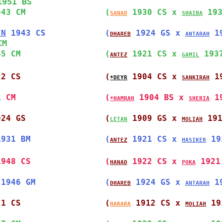
1951 BS
943 CM                
(
 1930 CS x 
 19
SANAD
SHAIBA
IN
 1943 CS            
(
 1924 GS x 
 1
DHAREB
ANTARAH
CM
45 CM                 
(
 1921 CS x 
 193
ANTEZ
GAMIL
22 CS                 
(
 1904 CS x 
 1
*DEYR
SANKIRAH
1 CM                  
(
 1904 BS x 
 1
*HAMRAH
SHERIA
924 GS                
(
 1909 GS x 
 19
LETAN
MOLIAH
1931 BM               
(
 1921 CS x 
 19
ANTEZ
HASIKER
1948 CS               
(
 1922 CS x 
 1921
HANAD
POKA
 1946 GM              
(
 1924 GS x 
 1
DHAREB
ANTARAH
21 CS                 
(
 1912 CS x 
 19
HARARA
MOLIAH