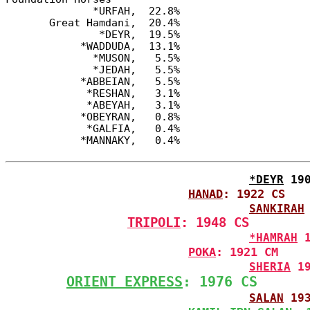
              *URFAH,  22.8%

       Great Hamdani,  20.4%

               *DEYR,  19.5%

            *WADDUDA,  13.1%

              *MUSON,   5.5%

              *JEDAH,   5.5%

            *ABBEIAN,   5.5%

             *RESHAN,   3.1%

             *ABEYAH,   3.1%

            *OBEYRAN,   0.8%

             *GALFIA,   0.4%

*DEYR
 19
HANAD
: 1922 CS
SANKIRAH
TRIPOLI
: 1948 CS
*HAMRAH
 
POKA
: 1921 CM
SHERIA
 1
ORIENT EXPRESS
: 1976 CS
SALAN
 19