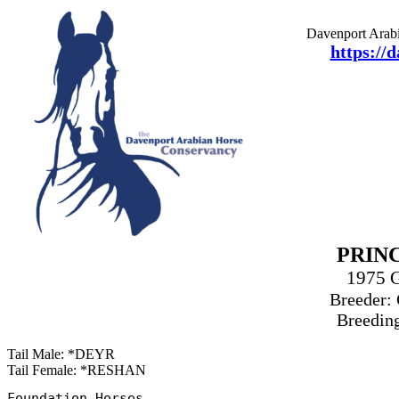
Davenport Arabi
https://
PRIN
1975 
Breeder: 
Breeding
Tail Male: *DEYR
Tail Female: *RESHAN
Foundation Horses
