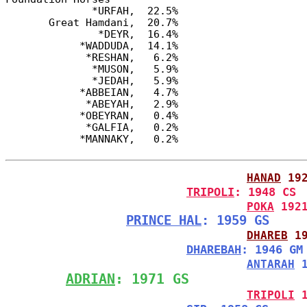
              *URFAH,  22.5%

       Great Hamdani,  20.7%

               *DEYR,  16.4%

            *WADDUDA,  14.1%

             *RESHAN,   6.2%

              *MUSON,   5.9%

              *JEDAH,   5.9%

            *ABBEIAN,   4.7%

             *ABEYAH,   2.9%

            *OBEYRAN,   0.4%

             *GALFIA,   0.2%

HANAD
 19
TRIPOLI
: 1948 CS
POKA
 192
PRINCE HAL
: 1959 GS
DHAREB
 1
DHAREBAH
: 1946 GM
ANTARAH
 
ADRIAN
: 1971 GS
TRIPOLI
 