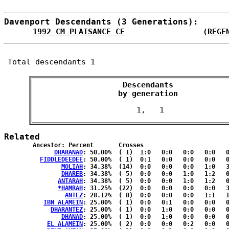
Davenport Descendants (3 Generations):
1992 CM PLAISANCE CF
                 (
REGE
Total descendants 1
Descendants

 by generation 
Related
	Ancestor: Percent	Crosses

DHARANAD
: 50.00%	( 1)  1:0   0:0   0:0   0:0   0:0  { 0:0 }

FIDDLEDEEDEE
: 50.00%	( 1)  0:1   0:0   0:0   0:0   0:0  { 0:0 }

MOLIAH
: 34.38%	(14)  0:0   0:0   0:0   1:0   3:3  { 1:6 }

DHAREB
: 34.38%	( 5)  0:0   0:0   1:0   1:2   0:1  { 0:0 }

ANTARAH
: 34.38%	( 5)  0:0   0:0   1:0   1:2   0:1  { 0:0 }

*HAMRAH
: 31.25%	(22)  0:0   0:0   0:0   0:0   3:0  { 5:14}

ANTEZ
: 28.12%	( 8)  0:0   0:0   0:0   1:1   1:3  { 0:2 }

IBN ALAMEIN
: 25.00%	( 1)  0:0   0:1   0:0   0:0   0:0  { 0:0 }

DHARANTEZ
: 25.00%	( 1)  0:0   1:0   0:0   0:0   0:0  { 0:0 }

DHANAD
: 25.00%	( 1)  0:0   1:0   0:0   0:0   0:0  { 0:0 }

EL ALAMEIN
: 25.00%	( 2)  0:0   0:0   0:2   0:0   0:0  { 0:0 }
