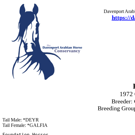
Davenport Arabi
https://
1972
Breeder: 
Breeding Grou
Tail Male: *DEYR
Tail Female: *GALFIA
Foundation Horses
