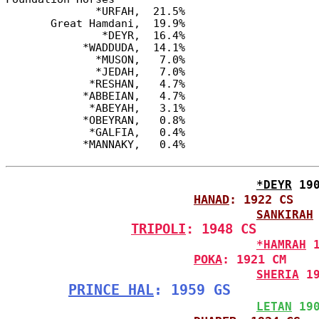
              *URFAH,  21.5%

       Great Hamdani,  19.9%

               *DEYR,  16.4%

            *WADDUDA,  14.1%

              *MUSON,   7.0%

              *JEDAH,   7.0%

             *RESHAN,   4.7%

            *ABBEIAN,   4.7%

             *ABEYAH,   3.1%

            *OBEYRAN,   0.8%

             *GALFIA,   0.4%

*DEYR
 19
HANAD
: 1922 CS
SANKIRAH
TRIPOLI
: 1948 CS
*HAMRAH
 
POKA
: 1921 CM
SHERIA
 1
PRINCE HAL
: 1959 GS
LETAN
 19