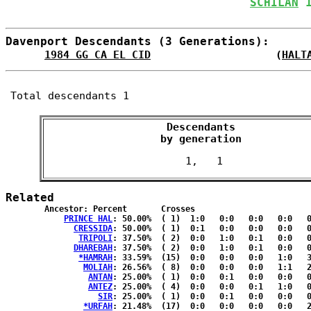
SCHILAN
 
Davenport Descendants (3 Generations):
1984 GG CA EL CID
                    (
HALT
Total descendants 1
Descendants

 by generation 
Related
	Ancestor: Percent	Crosses

PRINCE HAL
: 50.00%	( 1)  1:0   0:0   0:0   0:0   0:0  { 0:0 }

CRESSIDA
: 50.00%	( 1)  0:1   0:0   0:0   0:0   0:0  { 0:0 }

TRIPOLI
: 37.50%	( 2)  0:0   1:0   0:1   0:0   0:0  { 0:0 }

DHAREBAH
: 37.50%	( 2)  0:0   1:0   0:1   0:0   0:0  { 0:0 }

*HAMRAH
: 33.59%	(15)  0:0   0:0   0:0   1:0   3:2  { 2:7 }

MOLIAH
: 26.56%	( 8)  0:0   0:0   0:0   1:1   2:1  { 0:3 }

ANTAN
: 25.00%	( 1)  0:0   0:1   0:0   0:0   0:0  { 0:0 }

ANTEZ
: 25.00%	( 4)  0:0   0:0   0:1   1:0   0:2  { 0:0 }

SIR
: 25.00%	( 1)  0:0   0:1   0:0   0:0   0:0  { 0:0 }

*URFAH
: 21.48%	(17)  0:0   0:0   0:0   0:0   2:0  { 5:10}
