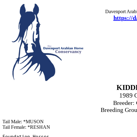
Davenport Arabi
https://
KIDD
1989 
Breeder: 
Breeding Group
Tail Male: *MUSON
Tail Female: *RESHAN
Foundation Horses
