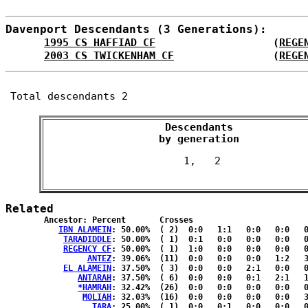
Davenport Descendants (3 Generations):
1995 CS HAFFIAD CF
                   (
REGE
2003 CS TWICKENHAM CF
                (
REGE
Total descendants 2
Descendants

 by generation 
Related
	Ancestor: Percent	Crosses

IBN ALAMEIN
: 50.00%	( 2)  0:0   1:1   0:0   0:0   0:0  { 0:0 }

TARADIDDLE
: 50.00%	( 1)  0:1   0:0   0:0   0:0   0:0  { 0:0 }

REGENCY CF
: 50.00%	( 1)  1:0   0:0   0:0   0:0   0:0  { 0:0 }

ANTEZ
: 39.06%	(11)  0:0   0:0   0:0   1:2   3:2  { 2:1 }

EL ALAMEIN
: 37.50%	( 3)  0:0   0:0   2:1   0:0   0:0  { 0:0 }

ANTARAH
: 37.50%	( 6)  0:0   0:0   0:1   2:1   1:1  { 0:0 }

*HAMRAH
: 32.42%	(26)  0:0   0:0   0:0   0:0   0:2  {14:10}

MOLIAH
: 32.03%	(16)  0:0   0:0   0:0   0:0   3:3  { 6:4 }

TARA
: 25.00%	( 1)  0:0   0:1   0:0   0:0   0:0  { 0:0 }
