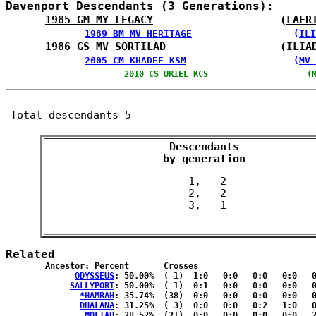
Davenport Descendants (3 Generations):
1985 GM MY LEGACY
                    (
LAER
1989 BM MV HERITAGE
                  (
ILI
1986 GS MV SORTILAD
                  (
ILIA
2005 CM KHADEE KSM
                   (
MV 
2010 CS URIEL KCS
                    (
Total descendants 5
Descendants

 by generation 
 1,   2

 2,   2

Related
	Ancestor: Percent	Crosses

ODYSSEUS
: 50.00%	( 1)  1:0   0:0   0:0   0:0   0:0  { 0:0 }

SALLYPORT
: 50.00%	( 1)  0:1   0:0   0:0   0:0   0:0  { 0:0 }

*HAMRAH
: 35.74%	(38)  0:0   0:0   0:0   0:0   0:1  {19:18}

DHALANA
: 31.25%	( 3)  0:0   0:0   0:2   1:0   0:0  { 0:0 }

MOLIAH
: 28.52%	(21)  0:0   0:0   0:0   0:0   2:0  { 9:10}
