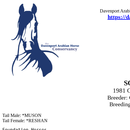
Davenport Arabi
https://
S
1981 
Breeder: 
Breeding
Tail Male: *MUSON
Tail Female: *RESHAN
Foundation Horses
