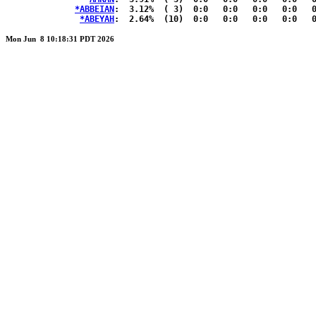
*ABBEIAN
:  3.12%	( 3)  0:0   0:0   0:0   0:0   0:0  { 1:2 }

*ABEYAH