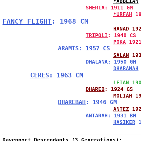
*ABBEIAN
SHERIA
: 1911 GM
*URFAH
 1
FANCY FLIGHT
: 1968 CM
HANAD
 19
TRIPOLI
: 1948 CS
POKA
 192
ARAMIS
: 1957 CS
SALAN
 19
DHALANA
: 1950 GM
DHARANAH
CERES
: 1963 CM
LETAN
 19
DHAREB
: 1924 GS
MOLIAH
 1
DHAREBAH
: 1946 GM
ANTEZ
 19
ANTARAH
: 1931 BM
HASIKER
 
Davenport Descendants (3 Generations):