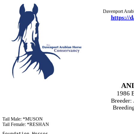
Davenport Arabi
https://
ANI
1986 
Breeder:
Breeding
Tail Male: *MUSON
Tail Female: *RESHAN
Foundation Horses
