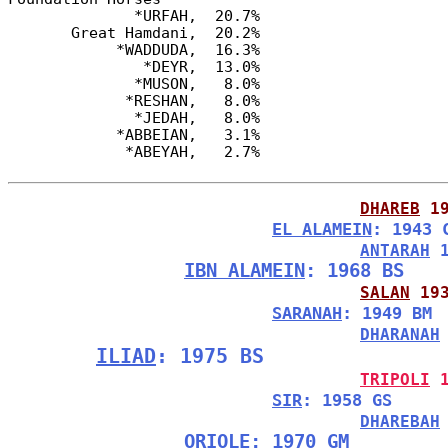
              *URFAH,  20.7%

       Great Hamdani,  20.2%

            *WADDUDA,  16.3%

               *DEYR,  13.0%

              *MUSON,   8.0%

             *RESHAN,   8.0%

              *JEDAH,   8.0%

            *ABBEIAN,   3.1%

DHAREB
 1
EL ALAMEIN
: 1943 
ANTARAH
 
IBN ALAMEIN
: 1968 BS
SALAN
 19
SARANAH
: 1949 BM
DHARANAH
ILIAD
: 1975 BS
TRIPOLI
 
SIR
: 1958 GS
DHAREBAH
ORIOLE
: 1970 GM