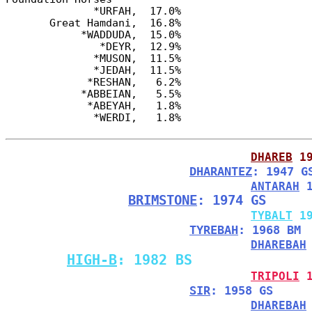
              *URFAH,  17.0%

       Great Hamdani,  16.8%

            *WADDUDA,  15.0%

               *DEYR,  12.9%

              *MUSON,  11.5%

              *JEDAH,  11.5%

             *RESHAN,   6.2%

            *ABBEIAN,   5.5%

             *ABEYAH,   1.8%

DHAREB
 1
DHARANTEZ
: 1947 G
ANTARAH
 
BRIMSTONE
: 1974 GS
TYBALT
 1
TYREBAH
: 1968 BM
DHAREBAH
HIGH-B
: 1982 BS
TRIPOLI
 
SIR
: 1958 GS
DHAREBAH