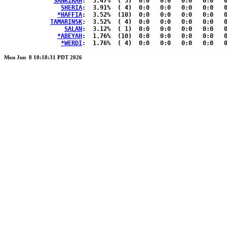
SANKIRAH
:  5.47%	( 5)  0:0   0:0   0:0   0:0   0:0  { 2:3 }

SHERIA
:  3.91%	( 4)  0:0   0:0   0:0   0:0   0:0  { 2:2 }

*HAFFIA
:  3.52%	(10)  0:0   0:0   0:0   0:0   0:0  { 3:7 }

TAMARINSK
:  3.52%	( 4)  0:0   0:0   0:0   0:0   0:0  { 2:2 }

SALAN
:  3.12%	( 1)  0:0   0:0   0:0   0:0   0:1  { 0:0 }

*ABEYAH
:  1.76%	(10)  0:0   0:0   0:0   0:0   0:0  { 3:7 }

*WERDI