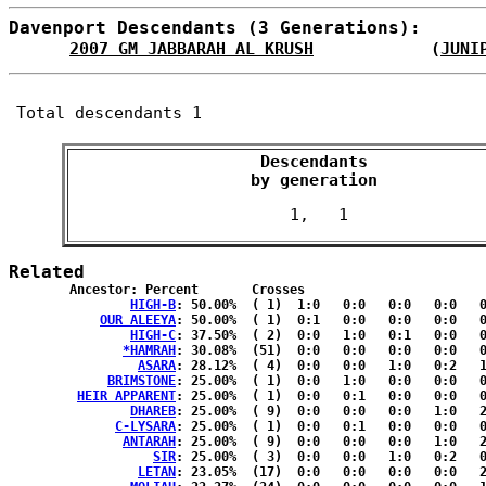
Davenport Descendants (3 Generations):
2007 GM JABBARAH AL KRUSH
            (
JUNI
Total descendants 1
Descendants

 by generation 
Related
	Ancestor: Percent	Crosses

HIGH-B
: 50.00%	( 1)  1:0   0:0   0:0   0:0   0:0  { 0:0 }

OUR ALEEYA
: 50.00%	( 1)  0:1   0:0   0:0   0:0   0:0  { 0:0 }

HIGH-C
: 37.50%	( 2)  0:0   1:0   0:1   0:0   0:0  { 0:0 }

*HAMRAH
: 30.08%	(51)  0:0   0:0   0:0   0:0   0:0  {19:32}

ASARA
: 28.12%	( 4)  0:0   0:0   1:0   0:2   1:0  { 0:0 }

BRIMSTONE
: 25.00%	( 1)  0:0   1:0   0:0   0:0   0:0  { 0:0 }

HEIR APPARENT
: 25.00%	( 1)  0:0   0:1   0:0   0:0   0:0  { 0:0 }

DHAREB
: 25.00%	( 9)  0:0   0:0   0:0   1:0   2:2  { 0:4 }

C-LYSARA
: 25.00%	( 1)  0:0   0:1   0:0   0:0   0:0  { 0:0 }

ANTARAH
: 25.00%	( 9)  0:0   0:0   0:0   1:0   2:2  { 0:4 }

SIR
: 25.00%	( 3)  0:0   0:0   1:0   0:2   0:0  { 0:0 }

LETAN
: 23.05%	(17)  0:0   0:0   0:0   0:0   2:0  { 5:10}
