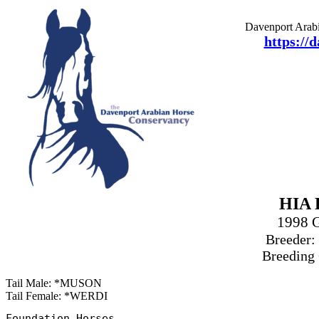
Davenport Arabi
https://
HIA 
1998 
Breeder:
Breeding
Tail Male: *MUSON
Tail Female: *WERDI
Foundation Horses
