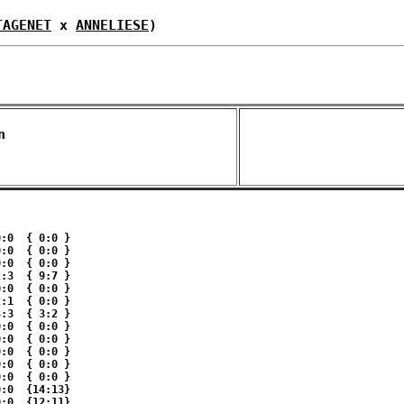
TAGENET
 x 
ANNELIESE
)
n 