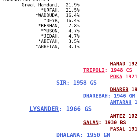
       Great Hamdani,  21.9%

              *URFAH,  21.5%

            *WADDUDA,  16.4%

               *DEYR,  16.4%

             *RESHAN,   7.8%

              *MUSON,   4.7%

              *JEDAH,   4.7%

             *ABEYAH,   3.5%

HANAD
 19
TRIPOLI
: 1948 CS
POKA
 192
SIR
: 1958 GS
DHAREB
 1
DHAREBAH
: 1946 GM
ANTARAH
 
LYSANDER
: 1966 GS
ANTEZ
 19
SALAN
: 1930 BS
FASAL
 19
DHALANA
: 1950 GM