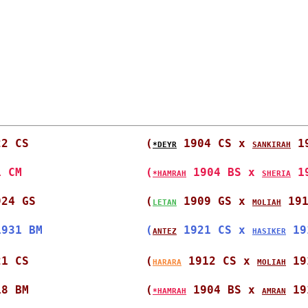
22 CS                 
(
 1904 CS x 
 1
*DEYR
SANKIRAH
1 CM                  
(
 1904 BS x 
 1
*HAMRAH
SHERIA
924 GS                
(
 1909 GS x 
 19
LETAN
MOLIAH
1931 BM               
(
 1921 CS x 
 19
ANTEZ
HASIKER
21 CS                 
(
 1912 CS x 
 19
HARARA
MOLIAH
18 BM                 
(
 1904 BS x 
 19
*HAMRAH
AMRAN