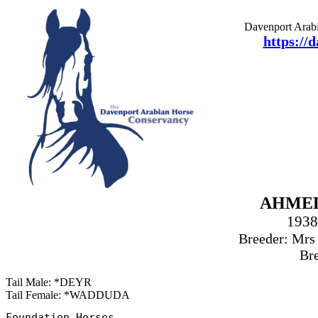
Davenport Arabi
https://
AHMED
1938
Breeder: Mrs
Br
Tail Male: *DEYR
Tail Female: *WADDUDA
Foundation Horses
