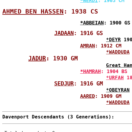
*WERDI
: 1903 CM
AHMED BEN HASSEN
: 1938 CS
*ABBEIAN
: 1900 GS
JADAAN
: 1916 GS
*DEYR
 19
AMRAN
: 1912 CM
*WADDUDA
JADUR
: 1930 GM
Great Ha
*HAMRAH
: 1904 BS
*URFAH
 1
SEDJUR
: 1916 GM
*OBEYRAN
AARED
: 1909 GM
*WADDUDA
Davenport Descendants (3 Generations):